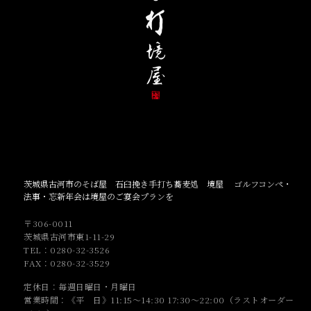
茨城県古河市のそば屋 石臼挽き手打ち蕎麦処 境屋 ゴルフコンペ・
法事・忘新年会は境屋のご宴会プランを
〒306-0011
茨城県古河市東1-11-29
TEL：0280-32-3526
FAX：0280-32-3529
定休日：毎週
日曜日・
月曜日
営業時間：《平 日》11:15～14:30 17:30～22:00（ラストオーダー