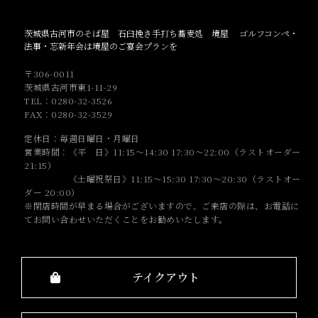
茨城県古河市のそば屋 石臼挽き手打ち蕎麦処 境屋 ゴルフコンペ・
法事・忘新年会は境屋のご宴会プランを
〒306-0011
茨城県古河市東1-11-29
TEL：0280-32-3526
FAX：0280-32-3529
定休日：毎週
日曜日・
月曜日
営業時間：《平 日》11:15～14:30 17:30～22:00（ラストオーダー
21:15）
《土曜祝祭日》11:15～15:30 17:30～20:30（ラストオー
ダー 20:00）
※閉店時間が早まる場合がございますので、ご来店の際は、お電話に
てお問い合わせいただくことをお勧めいたします。
テイクアウト