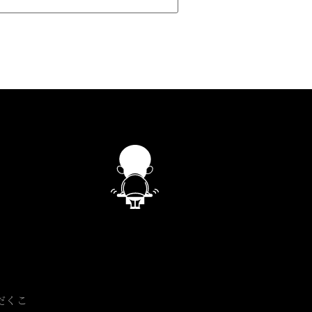
。
だくこ